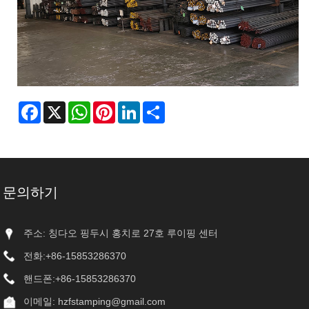
Facebook
X
WhatsApp
Pinterest
LinkedIn
Share
문의하기
주소: 칭다오 핑두시 홍치로 27호 루이핑 센터
전화:
+86-15853286370
핸드폰:
+86-15853286370
이메일:
hzfstamping@gmail.com